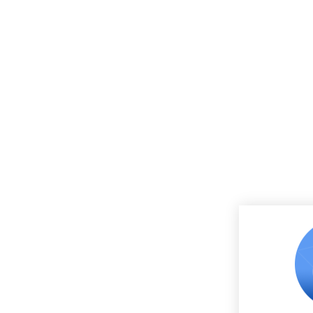
重型模具架在使用时要注意哪些问题?
零件柜在使用过程中有哪些注意事项？
广东润普抽屉式货架的加工工艺有哪些？