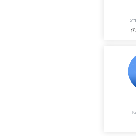
Str
工具柜类型分几种？
优
【钢板工作台】钢板工作台的常规尺寸与主要组成介绍
S
【防静电工作台】防静电工作台的标准尺寸