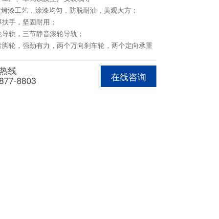
业烤漆工艺，涂漆均匀，防脱耐油，美观大方；
手，坚固耐用；
，三节静音滚轮导轨；
，强劲有力，两个万向刹车轮，两个定向承重
板，承重100kg。
热线
在线咨询
877-8803
寸为人工测量，存在1-2m误差，由于拍摄原因，颜
，请以实物为准