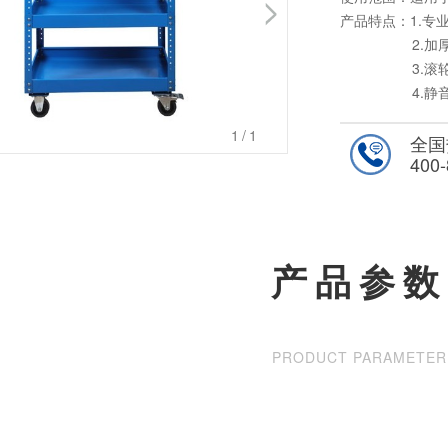
产品特点：1.专
2.加厚扶
3.滚轮导轨
4.静音脚轮
轮；
1
/1
5.可调节层
全国
400-
产品备注：产品尺
色存在些许误差
产品参数
PRODUCT PARAMETER